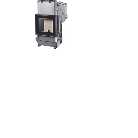
Les inserts à gaz vous permettent de
profiter de la flamme instantanément et
sans effort. Ces appareils ne demandent
aucun stockage et très peu d'entretien. Il y
a encore beaucoup de raisons pour
lesquelles vous devriez opter pour un insert
gaz !